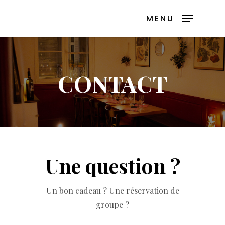
Skip
MENU
to
main
content
CONTACT
Une question ?
Un bon cadeau ? Une réservation de
groupe ?