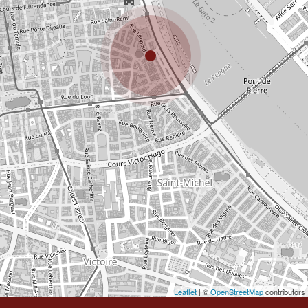
Leaflet
| ©
OpenStreetMap
contributors